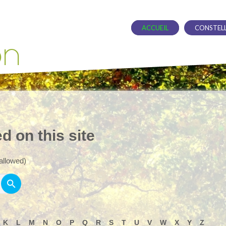
ACCUEIL
CONSTELL
on
d on this site
allowed)
K
L
M
N
O
P
Q
R
S
T
U
V
W
X
Y
Z