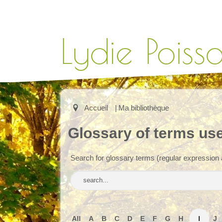
Lydie Poiss
.
Accueil
|
Ma bibliothèque
Glossary of terms use
Search for glossary terms (regular expression 
All
A
B
C
D
E
F
G
H
I
J