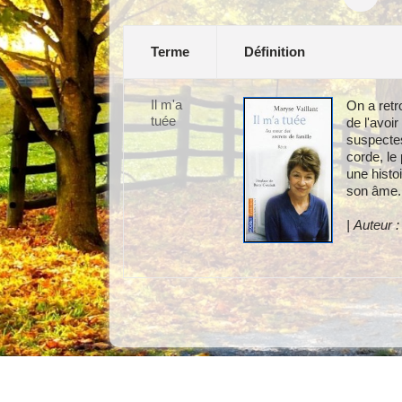
Terme
Définition
Il m'a
On a retr
tuée
de l'avoi
suspectes
corde, le
une histoi
son âme.
| Auteur 